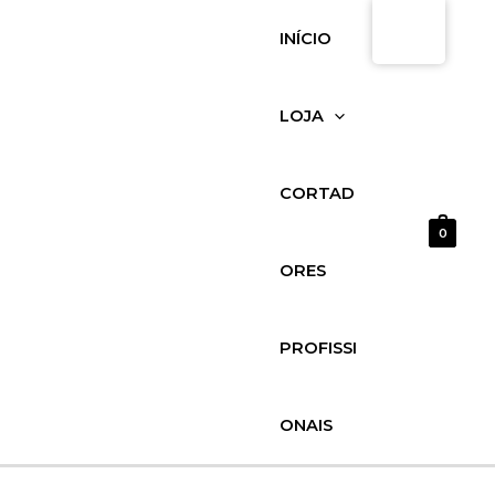
Saltar
Delirium
INÍCIO
para
Tremens
o
4
conteúdo
Cervezas
LOJA
1
Vaso
quantidade
CORTAD
0
ORES
PROFISSI
ONAIS
MENU