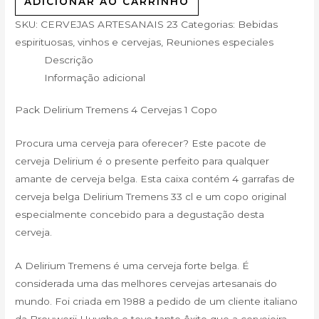
ADICIONAR AO CARRINHO
SKU:
CERVEJAS ARTESANAIS 23
Categorias:
Bebidas
espirituosas, vinhos e cervejas
,
Reuniones especiales
Descrição
Informação adicional
Pack Delirium Tremens 4 Cervejas 1 Copo
Procura uma cerveja para oferecer? Este pacote de
cerveja Delirium é o presente perfeito para qualquer
amante de cerveja belga. Esta caixa contém 4 garrafas de
cerveja belga Delirium Tremens 33 cl e um copo original
especialmente concebido para a degustação desta
cerveja.
A Delirium Tremens é uma cerveja forte belga. É
considerada uma das melhores cervejas artesanais do
mundo. Foi criada em 1988 a pedido de um cliente italiano
da Brouwerij Huyghe e teve tanto êxito que a cervejeira