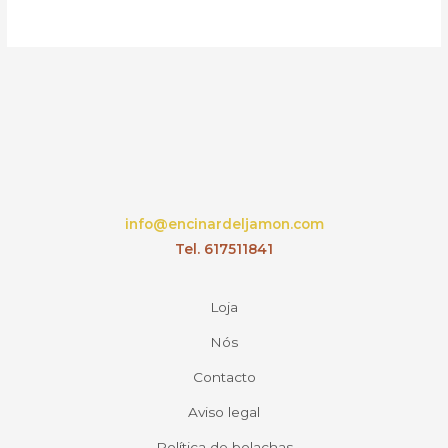
info@encinardeljamon.com
Tel. 617511841
Loja
Nós
Contacto
Aviso legal
Política de bolachas