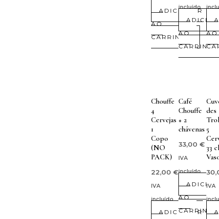
incluído
incl
ADICIONAR
ADICIO
A
AO
AO
AO
CARRINHO
CARRINH
CA
Chouffe
Café
Cuv
4
Chouffe
des
Cervejas
+ 2
Trol
1
chávenas
5
Copo
Cer
33,00
€
(NO
33 cl
PACK)
Vas
IVA
22,00
€
incluído
30
ADICIO
IVA
IVA
AO
incluído
incl
CARRINH
ADICIONAR
A