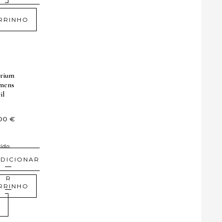
RRINHO
irium
mens
il
,00
€
uído
DICIONAR
NAR
RRINHO
O