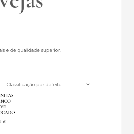
is e de qualidade superior.
INITAS
ANCO
AVE
OCADO
0
€