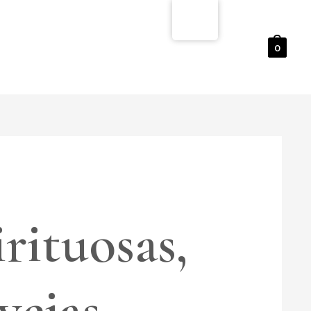
0
rituosas,
vejas