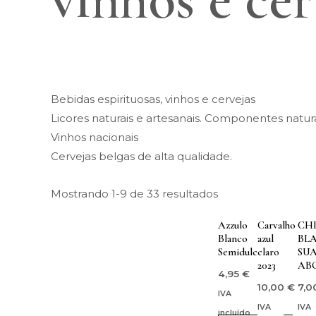
Bebidas espirituosas, vinhos e cervejas
Licores naturais e artesanais. Componentes natura
Vinhos nacionais
Cervejas belgas de alta qualidade.
Mostrando 1-9 de 33 resultados
Azzulo
Carvalho
CH
Blanco
azul
BL
Semidulce
claro
SU
2023
AB
4,95
€
10,00
€
7,0
IVA
IVA
IVA
incluído