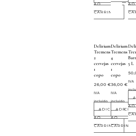
AO
AO
CARRINHO
CA
Delirium
Delirium
Del
Tremens
Tremens
Tre
2
4
Barr
cervejas
cervejas
5 L
1
1
50
copo
copo
IVA
26,00
€
36,00
€
incl
IVA
IVA
A
incluído
incluído
AO
ADICIONAR
ADICIO
CA
AO
AO
CARRINHO
CARRINH