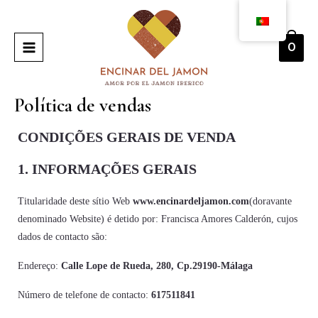
Saltar
MENU
para
PRINCIPAL
o
0
conteúdo
Política de vendas
CONDIÇÕES GERAIS DE VENDA
1. INFORMAÇÕES GERAIS
Titularidade deste sítio Web
www.encinardeljamon.com
(doravante
denominado Website) é detido por: Francisca Amores Calderón, cujos
dados de contacto são:
Endereço:
Calle Lope de Rueda, 280, Cp.29190-Málaga
Número de telefone de contacto:
617511841