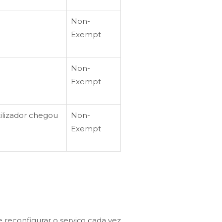
Non-
Exempt
Non-
Exempt
lizador chegou
Non-
Exempt
 reconfigurar o serviço cada vez