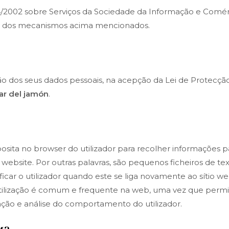
4/2002 sobre Serviços da Sociedade da Informação e Comérc
ção dos mecanismos acima mencionados.
ção dos seus dados pessoais, na acepção da Lei de Protecçã
ar del jamón
.
ita no browser do utilizador para recolher informações pa
ebsite. Por outras palavras, são pequenos ficheiros de t
icar o utilizador quando este se liga novamente ao sítio web
ua utilização é comum e frequente na web, uma vez que per
ção e análise do comportamento do utilizador.