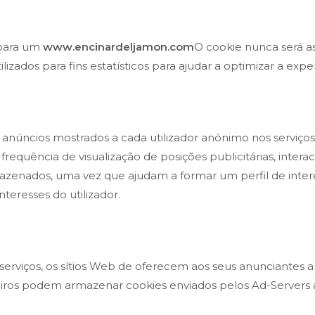
 para um
www.encinardeljamon.com
O cookie nunca será a
izados para fins estatísticos para ajudar a optimizar a experi
 anúncios mostrados a cada utilizador anónimo nos serviços
u frequência de visualização de posições publicitárias, inte
enados, uma vez que ajudam a formar um perfil de interes
teresses do utilizador.
 serviços, os sítios Web de oferecem aos seus anunciantes 
rceiros podem armazenar cookies enviados pelos Ad-Servers 