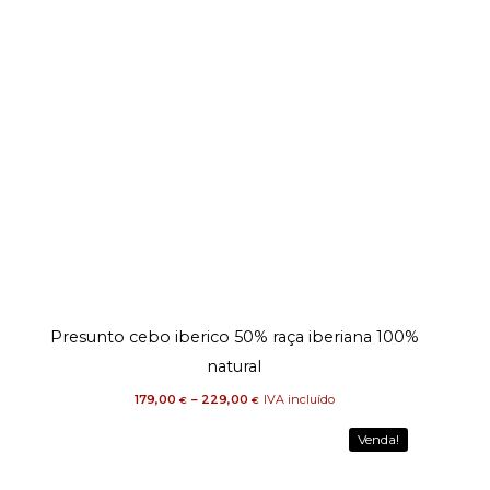
Price
Presunto cebo iberico 50% raça iberiana 100%
range:
179,00 €
through
natural
229,00 €
179,00
–
229,00
IVA incluído
€
€
Venda!