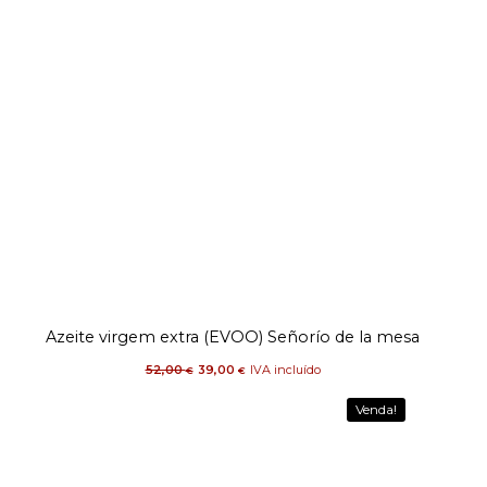
O
O
Azeite virgem extra (EVOO) Señorío de la mesa
preço
preço
original
atual
era:
é:
52,00
52,00 €.
39,00
39,00 €.
IVA incluído
€
€
Venda!