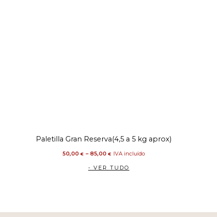
Price
Paletilla Gran Reserva(4,5 a 5 kg aprox)
range:
50,00 €
through
50,00
–
85,00
85,00 €
IVA incluído
€
€
- VER TUDO