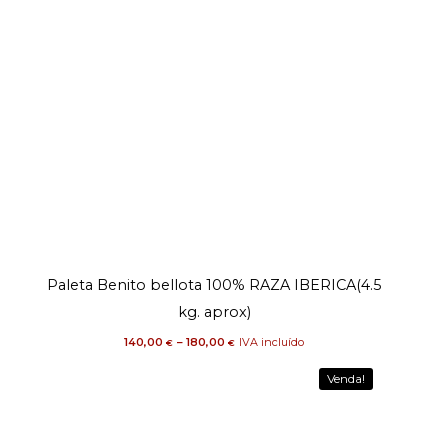
Price
Paleta Benito bellota 100% RAZA IBERICA(4.5
range:
140,00 €
through
kg. aprox)
180,00 €
140,00
–
180,00
IVA incluído
€
€
Venda!