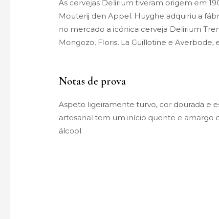
As cervejas Delirium tiveram origem em 1
Mouterij den Appel. Huyghe adquiriu a fáb
no mercado a icónica cerveja Delirium Tr
Mongozo
,
Floris
,
La Guillotine
e Averbode, e
Notas de prova
Aspeto ligeiramente turvo, cor dourada e 
artesanal tem um início quente e amargo qu
álcool.