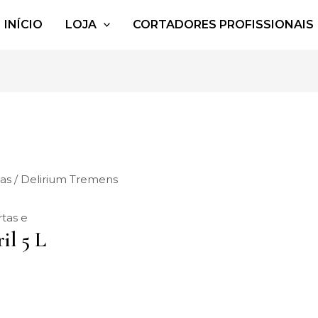
INÍCIO
LOJA
CORTADORES PROFISSIONAIS
jas
/ Delirium Tremens
rtas e
il 5 L