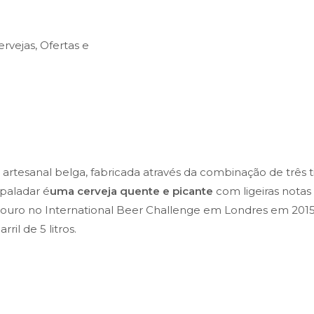
ervejas
,
Ofertas e
rtesanal belga, fabricada através da combinação de três ti
 paladar é
uma cerveja quente e picante
com ligeiras notas
 ouro no International Beer Challenge em Londres em 201
il de 5 litros.