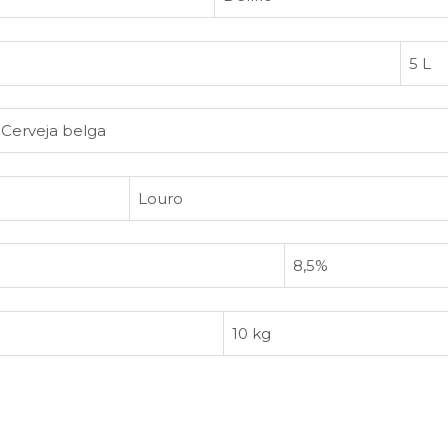
5 L
Cerveja belga
Louro
8,5%
10 kg