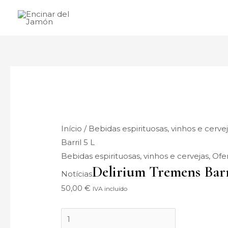
Saltar
Delirium
para
Tremens
o
Barril
conteúdo
Keg
5
L
quantidade
Início
/
Bebidas espirituosas, vinhos e cerve
Barril 5 L
Bebidas espirituosas, vinhos e cervejas
,
Ofe
Delirium Tremens Barr
Notícias
50,00
€
IVA incluído