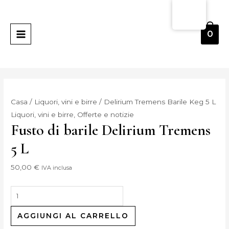
Vai
Quantità
MENU
al
Delirium
PRINCIPALE
contenuto
Tremens
0
Barril
Keg
5
L
Casa
/
Liquori, vini e birre
/ Delirium Tremens Barile Keg 5 L
Liquori, vini e birre
,
Offerte e notizie
Fusto di barile Delirium Tremens
5 L
50,00
€
IVA inclusa
AGGIUNGI AL CARRELLO