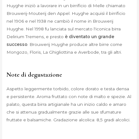
Huyghe iniziò a lavorare in un birrificio di Melle chiamato
Brouwerij-Mouterij den Appel. Huyghe acquisì il birrificio
nel 1906 e nel 1938 ne cambiò il nome in Brouwerij
Huyghe. Nel 1998 fu lanciata sul mercato l'iconica birra
Delirium Tremens, e presto
è diventato un grande
successo
. Brouwerij Huyghe produce altre birre come
Mongozo
,
Floris
,
La Ghigliottina
e Averbode, tra gli altri.
Note di degustazione
Aspetto leggermente torbido, colore dorato e testa densa
e persistente. Aroma fruttato con note di malto e spezie. Al
palato, questa birra artigianale ha un inizio caldo e amaro
che si attenua gradualmente grazie alle sue sfumature
fruttate e balsamiche. Gradazione alcolica: 8,5 gradi alcolici.