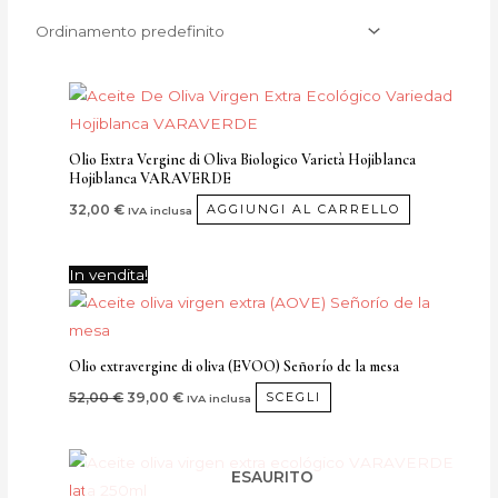
Olio Extra Vergine di Oliva Biologico Varietà Hojiblanca
Hojiblanca VARAVERDE
32,00
€
AGGIUNGI AL CARRELLO
IVA inclusa
Il
Il
Questo
In vendita!
prezzo
prezzo
prodotto
originale
attuale
era:
è:
ha
52,00 €.
39,00 €.
più
Olio extravergine di oliva (EVOO) Señorío de la mesa
varianti.
52,00
€
39,00
€
SCEGLI
IVA inclusa
Le
opzioni
possono
ESAURITO
essere