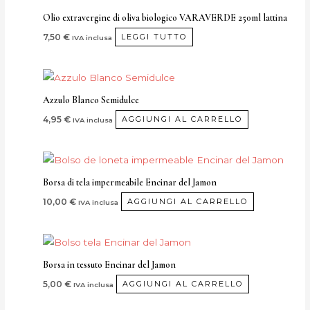
scelte
Olio extravergine di oliva biologico VARAVERDE 250ml lattina
nella
7,50
€
LEGGI TUTTO
IVA inclusa
pagina
del
prodotto
Azzulo Blanco Semidulce
4,95
€
AGGIUNGI AL CARRELLO
IVA inclusa
Borsa di tela impermeabile Encinar del Jamon
10,00
€
AGGIUNGI AL CARRELLO
IVA inclusa
Borsa in tessuto Encinar del Jamon
5,00
€
AGGIUNGI AL CARRELLO
IVA inclusa