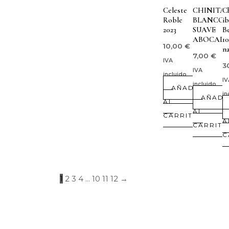
Celeste
CHINITA
C
Roble
BLANCO
ib
2023
SUAVE
Be
ABOCAD
1
10,00
€
na
7,00
€
IVA
3
IVA
incluido
IV
incluido
AÑADIR
in
AÑADI
AL
AL
CARRITO
A
CARRIT
C
1
2
3
4
...
10
11
12
→