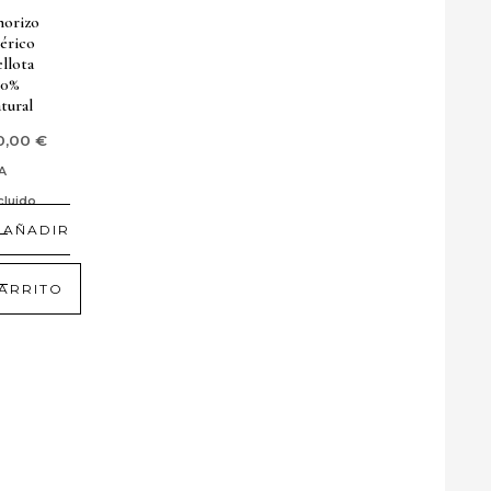
S
horizo
érico
llota
O
00%
tural
0,00
€
A
cluido
R
AÑADIR
L
O
ARRITO