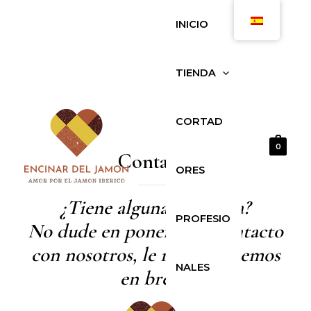
Ir
INICIO
al
contenido
TIENDA
CORTAD
0
Contacto
ORES
¿Tiene alguna pregunta?
PROFESIO
No dude en ponerse en contacto
con nosotros, le responderemos
NALES
en breve.
MAIN