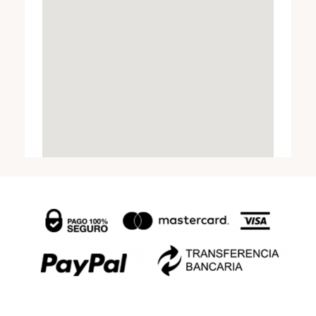
k
a
m