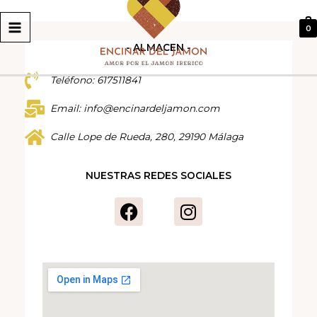
MENU
0
- ALMACEN -
Teléfono: 617511841
Email: info@encinardeljamon.com
Calle Lope de Rueda, 280, 29190 Málaga
NUESTRAS REDES SOCIALES
F
I
a
n
c
s
e
t
b
a
o
g
o
r