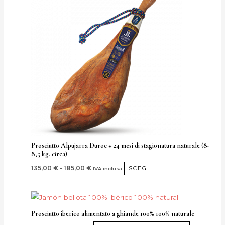
prodotto
prezzo:
da
ha
135,00 €
più
a
185,00 €
varianti.
Le
opzioni
possono
essere
scelte
nella
pagina
del
Prosciutto Alpujarra Duroc + 24 mesi di stagionatura naturale (8-
8,5 kg. circa)
prodotto
135,00
€
-
185,00
€
SCEGLI
IVA inclusa
Prosciutto iberico alimentato a ghiande 100% 100% naturale