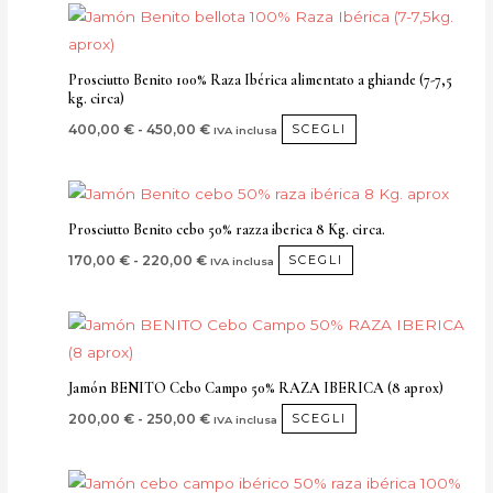
pagina
Fascia
Questo
di
del
prodotto
prezzo:
da
prodotto
ha
Prosciutto Benito 100% Raza Ibérica alimentato a ghiande (7-7,5
400,00 €
kg. circa)
più
a
450,00 €
varianti.
400,00
€
-
450,00
€
SCEGLI
IVA inclusa
Le
opzioni
Fascia
Questo
di
possono
prodotto
prezzo:
Prosciutto Benito cebo 50% razza iberica 8 Kg. circa.
essere
da
ha
170,00 €
170,00
€
-
220,00
€
SCEGLI
IVA inclusa
scelte
più
a
nella
220,00 €
varianti.
pagina
Fascia
Questo
Le
di
del
prodotto
prezzo:
opzioni
da
prodotto
ha
possono
Jamón BENITO Cebo Campo 50% RAZA IBERICA (8 aprox)
200,00 €
più
a
essere
200,00
€
-
250,00
€
SCEGLI
IVA inclusa
250,00 €
varianti.
scelte
Le
nella
opzioni