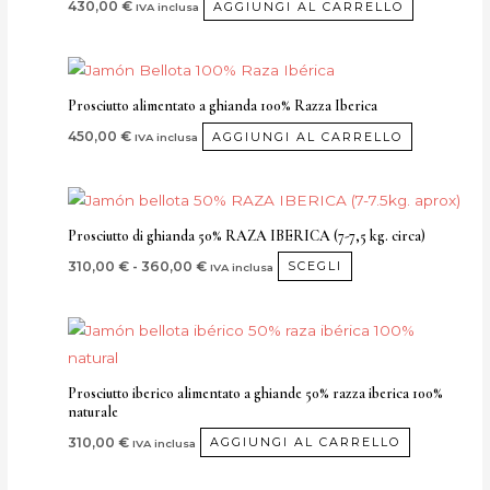
430,00
€
AGGIUNGI AL CARRELLO
IVA inclusa
Prosciutto alimentato a ghianda 100% Razza Iberica
450,00
€
AGGIUNGI AL CARRELLO
IVA inclusa
Fascia
Questo
di
prodotto
prezzo:
Prosciutto di ghianda 50% RAZA IBERICA (7-7,5 kg. circa)
da
ha
310,00 €
310,00
€
-
360,00
€
SCEGLI
IVA inclusa
più
a
360,00 €
varianti.
Le
opzioni
possono
Prosciutto iberico alimentato a ghiande 50% razza iberica 100%
naturale
essere
310,00
€
AGGIUNGI AL CARRELLO
IVA inclusa
scelte
nella