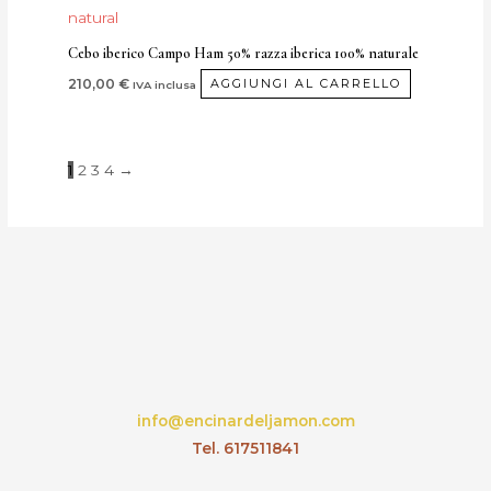
pagina
possono
del
essere
Cebo iberico Campo Ham 50% razza iberica 100% naturale
prodotto
scelte
210,00
€
AGGIUNGI AL CARRELLO
IVA inclusa
nella
pagina
del
1
2
3
4
→
prodotto
info@encinardeljamon.com
Tel. 617511841