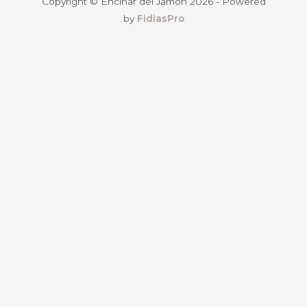
Copyright © Encinar del Jamón 2026 - Powered
by
FidiasPro