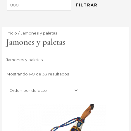
FILTRAR
Inicio
/ Jamones y paletas
Jamones y paletas
Jamones y paletas
Mostrando 1–9 de 33 resultados
Rango
Este
de
producto
precios:
desde
tiene
135,00 €
múltiples
hasta