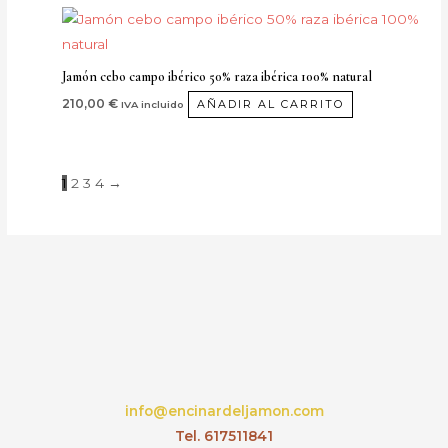
página
se
de
pueden
producto
elegir
Jamón cebo campo ibérico 50% raza ibérica 100% natural
en
210,00
€
AÑADIR AL CARRITO
IVA incluido
la
página
de
1
2
3
4
→
producto
info@encinardeljamon.com
Tel. 617511841