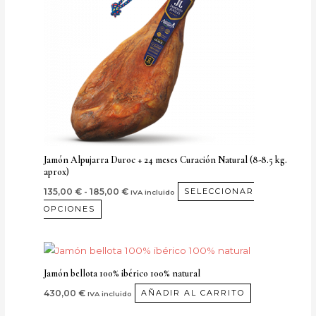
185,00 €
variantes.
Las
opciones
se
pueden
elegir
en
la
página
Jamón Alpujarra Duroc + 24 meses Curación Natural (8-8.5 kg.
aprox)
de
producto
135,00
€
-
185,00
€
SELECCIONAR
IVA incluido
OPCIONES
Jamón bellota 100% ibérico 100% natural
430,00
€
AÑADIR AL CARRITO
IVA incluido