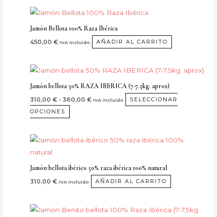
Jamón Bellota 100% Raza Ibérica
450,00
€
AÑADIR AL CARRITO
IVA incluido
Rango
Este
de
producto
precios:
Jamón bellota 50% RAZA IBERICA (7-7.5kg. aprox)
desde
tiene
310,00 €
310,00
€
-
360,00
€
SELECCIONAR
IVA incluido
múltiples
hasta
OPCIONES
360,00 €
variantes.
Las
opciones
se
pueden
Jamón bellota ibérico 50% raza ibérica 100% natural
elegir
310,00
€
AÑADIR AL CARRITO
IVA incluido
en
la
Rango
Este
de
página