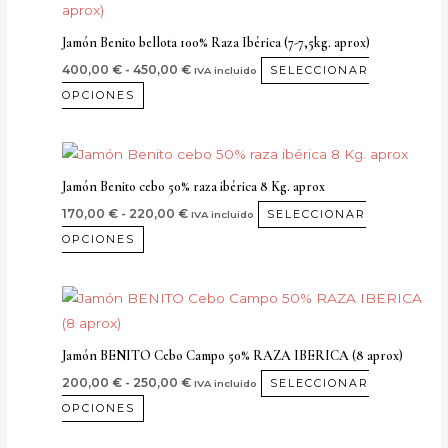
producto
precios:
de
desde
tiene
Jamón Benito bellota 100% Raza Ibérica (7-7,5kg. aprox)
400,00 €
producto
múltiples
hasta
400,00
€
-
450,00
€
SELECCIONAR
IVA incluido
450,00 €
variantes.
OPCIONES
Las
opciones
Rango
Este
se
de
producto
precios:
pueden
Jamón Benito cebo 50% raza ibérica 8 Kg. aprox
desde
tiene
elegir
170,00 €
170,00
€
-
220,00
€
SELECCIONAR
IVA incluido
múltiples
hasta
en
OPCIONES
220,00 €
variantes.
la
Las
página
Rango
Este
opciones
de
de
producto
precios:
se
producto
desde
tiene
pueden
Jamón BENITO Cebo Campo 50% RAZA IBERICA (8 aprox)
200,00 €
múltiples
hasta
elegir
200,00
€
-
250,00
€
SELECCIONAR
IVA incluido
250,00 €
variantes.
en
OPCIONES
Las
la
opciones