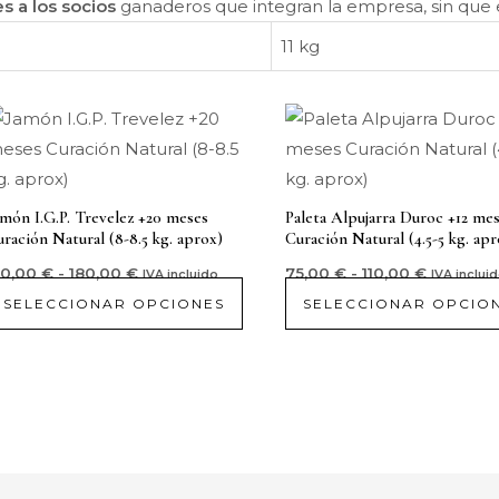
s a los socios
ganaderos que integran la empresa, sin que 
11 kg
Rango
Rango
Este
de
de
cto
producto
precios:
precios:
desde
desde
tiene
130,00 €
75,00 €
les
hasta
múltiples
hasta
món I.G.P. Trevelez +20 meses
Paleta Alpujarra Duroc +12 me
180,00 €
110,00 €
es.
variantes.
ración Natural (8-8.5 kg. aprox)
Curación Natural (4.5-5 kg. apr
Las
30,00
€
-
180,00
€
75,00
€
-
110,00
€
IVA incluido
IVA inclui
es
opciones
SELECCIONAR OPCIONES
SELECCIONAR OPCIO
se
n
pueden
elegir
en
la
página