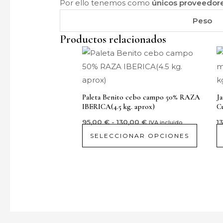
Por ello tenemos como
únicos proveedore
Peso
Productos relacionados
Rango
Este
de
produ
precios:
desde
tiene
95,00 €
hasta
múltip
Paleta Benito cebo campo 50% RAZA
Ja
130,00 €
variant
IBERICA(4.5 kg. aprox)
Cu
Las
95,00
€
-
130,00
€
1
IVA incluido
opcion
SELECCIONAR OPCIONES
se
puede
elegir
en
la
página