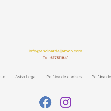
de
cto
producto
info@encinardeljamon.com
Tel. 617511841
cto
Aviso Legal
Política de cookies
Política d