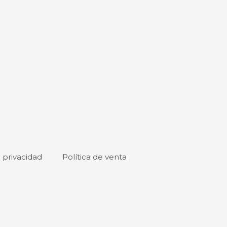
de
producto
e privacidad
Política de venta