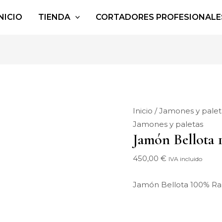
Jamón
NICIO
TIENDA
CORTADORES PROFESIONALE
Bellota
100%
Raza
Ibérica
cantidad
Inicio
/
Jamones y palet
Jamones y paletas
Jamón Bellota 
450,00
€
IVA incluido
Jamón Bellota 100% Raza