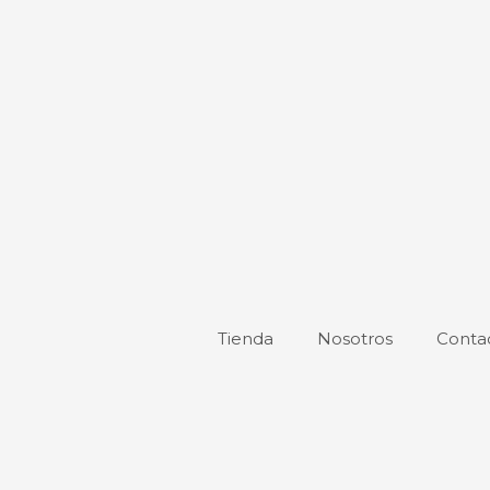
de
produ
Tienda
Nosotros
Conta