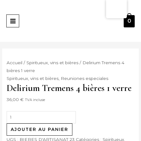
Skip
quantité
MENU
to
de
PRINCIPAL
content
Delirium
0
Tremens
4
Cervezas
1
Vaso
Accueil
/
Spiritueux, vins et bières
/ Delirium Tremens 4
bières 1 verre
Spiritueux, vins et bières
,
Reuniones especiales
Delirium Tremens 4 bières 1 verre
36,00
€
TVA incluse
AJOUTER AU PANIER
UGS :
BIERES D'ARTISANAT 23
Catégories :
Spiritueux,