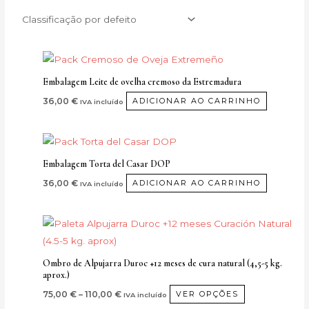
Embalagem Leite de ovelha cremoso da Estremadura
36,00
€
ADICIONAR AO CARRINHO
IVA incluído
Embalagem Torta del Casar DOP
36,00
€
ADICIONAR AO CARRINHO
IVA incluído
Price
Este
range:
produto
75,00 €
through
tem
Ombro de Alpujarra Duroc +12 meses de cura natural (4,5-5 kg.
110,00 €
aprox.)
várias
variantes.
75,00
€
–
110,00
€
VER OPÇÕES
IVA incluído
As