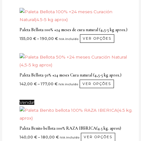
opções
Price
Este
range:
podem
produto
155,00 €
ser
through
tem
Paleta Bellota 100% +24 meses de cura natural (4,5-5 kg aprox.)
190,00 €
seleccionada
várias
155,00
€
–
190,00
€
VER OPÇÕES
IVA incluído
na
variantes.
página
As
do
Price
Este
opções
range:
produto
produto
142,00 €
podem
through
tem
ser
Paleta Bellota 50% +24 meses Cura natural (4,5-5 kg aprox.)
177,00 €
várias
seleccionad
142,00
€
–
177,00
€
VER OPÇÕES
IVA incluído
variantes.
na
As
página
Price
Este
Venda!
opções
range:
do
produto
140,00 €
podem
produto
through
tem
ser
180,00 €
várias
seleccionad
Paleta Benito bellota 100% RAZA IBERICA(4.5 kg. aprox)
variantes.
na
140,00
€
–
180,00
€
VER OPÇÕES
IVA incluído