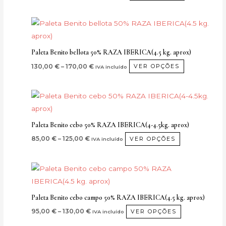
As
página
opções
do
Price
Este
podem
range:
produto
produto
130,00 €
ser
through
tem
seleccionad
Paleta Benito bellota 50% RAZA IBERICA(4.5 kg. aprox)
170,00 €
várias
na
130,00
€
–
170,00
€
VER OPÇÕES
IVA incluído
variantes.
página
As
do
Price
Este
opções
range:
produto
produto
85,00 €
podem
through
tem
ser
Paleta Benito cebo 50% RAZA IBERICA(4-4.5kg. aprox)
125,00 €
várias
seleccionad
85,00
€
–
125,00
€
VER OPÇÕES
IVA incluído
variantes.
na
As
página
Price
Este
opções
range:
do
produto
95,00 €
podem
produto
through
tem
ser
Paleta Benito cebo campo 50% RAZA IBERICA(4.5 kg. aprox)
130,00 €
várias
seleccionada
95,00
€
–
130,00
€
VER OPÇÕES
IVA incluído
variantes.
na