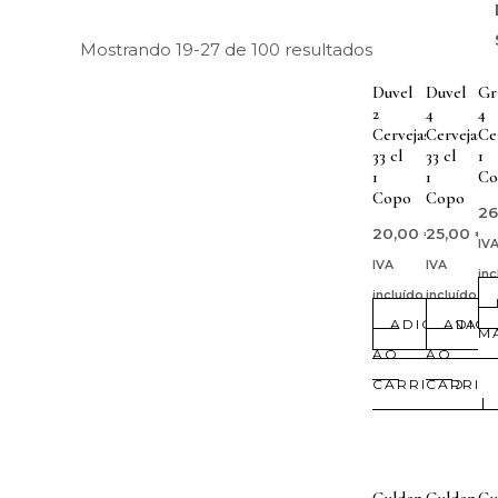
Mostrando 19-27 de 100 resultados
Duvel
Duvel
Gr
2
4
4
Cervejas
Cervejas
Ce
33 cl
33 cl
1
1
1
Co
Copo
Copo
2
20,00
€
25,00
€
IV
IVA
IVA
inc
incluído
incluído
ADICIONAR
ADIC
M
AO
AO
CARRINHO
CARRIN
Gulden
Gulden
Gu