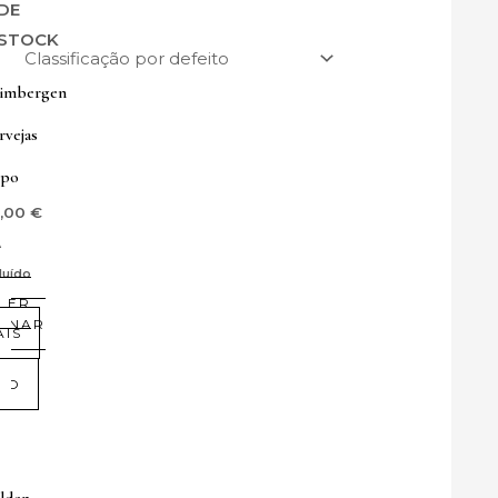
DE
STOCK
imbergen
rvejas
po
6,00
€
A
luído
LER
IONAR
AIS
HO
lden