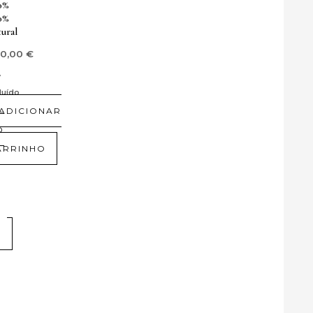
.
0%
0%
tural
30,00
€
A
luído
nadas
ADICIONAR
O
ARRINHO
S