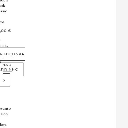
aak
assic
ros
0,00
€
A
luído
ADICIONAR
O
IONAR
ARRINHO
HO
esunto
érico
lota