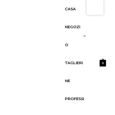
Vai
Quantità
CASA
al
Pack
contenuto
Cremoso
de
NEGOZI
Oveja
Extremeño
O
TAGLIERI
0
NE
PROFESSI