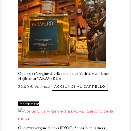
Olio Extra Vergine di Oliva Biologico Varietà Hojiblanca
Hojiblanca VARAVERDE
32,00
€
AGGIUNGI AL CARRELLO
IVA inclusa
Il
Il
Questo
In vendita!
prezzo
prezzo
prodotto
originale
attuale
era:
è:
ha
52,00 €.
39,00 €.
più
Olio extravergine di oliva (EVOO) Señorío de la mesa