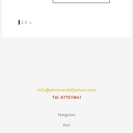
1
2
3
→
info@encinardeljamon.com
Tel. 617511841
Negozio
Noi