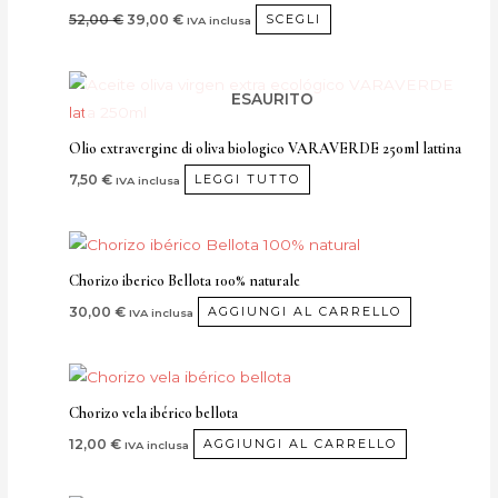
varianti.
52,00
€
39,00
€
SCEGLI
IVA inclusa
Le
opzioni
possono
ESAURITO
essere
scelte
Olio extravergine di oliva biologico VARAVERDE 250ml lattina
nella
7,50
€
LEGGI TUTTO
IVA inclusa
pagina
del
prodotto
Chorizo iberico Bellota 100% naturale
30,00
€
AGGIUNGI AL CARRELLO
IVA inclusa
Chorizo vela ibérico bellota
12,00
€
AGGIUNGI AL CARRELLO
IVA inclusa