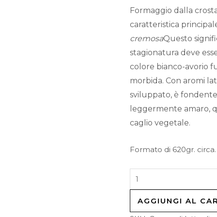
Formaggio dalla crosta 
caratteristica principal
cremosa
Questo signif
stagionatura deve esser
colore bianco-avorio f
morbida. Con aromi latt
sviluppato, è fondente
leggermente amaro, que
caglio vegetale.
Formato di 620gr. circa.
AGGIUNGI AL CA