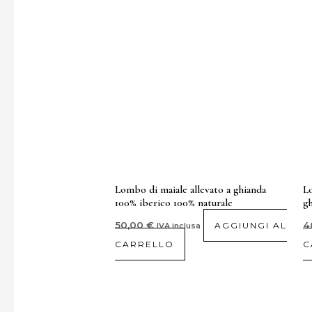
Lombo di maiale allevato a ghianda
Lo
100% iberico 100% naturale
gh
50,00
€
4
AGGIUNGI AL
IVA inclusa
CARRELLO
C