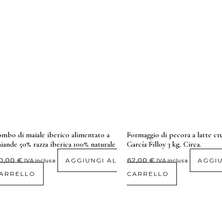
mbo di maiale iberico alimentato a
Formaggio di pecora a latte c
iande 50% razza iberica 100% naturale
García Filloy 3 kg. Circa.
0,00
€
62,00
€
AGGIUNGI AL
AGGIU
IVA inclusa
IVA inclusa
ARRELLO
CARRELLO