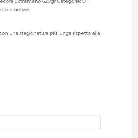
 pecora Extremeño 620gr
Categorie:
Oli,
erte e notizie
con una stagionatura più lunga rispetto alla