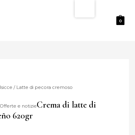
I
0
lsicce
/ Latte di pecora cremoso
Crema di latte di
Offerte e notizie
eño 620gr