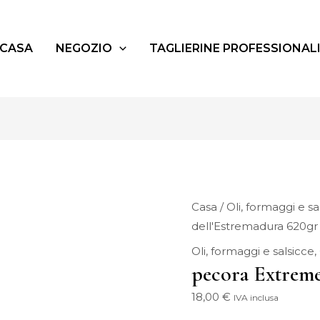
Quantità
Cremoso
de
CASA
NEGOZIO
TAGLIERINE PROFESSIONAL
Oveja
Extremeño
620gr
Casa
/
Oli, formaggi e sa
dell'Estremadura 620gr
Oli, formaggi e salsicce
,
pecora Extrem
18,00
€
IVA inclusa