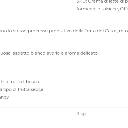
SKU:
Crema di latte di
formaggi e salsicce
,
Off
con lo stesso processo produttivo della Torta del Casar, ma 
uosa; aspetto bianco avorio e aroma delicato.
i o frutti di bosco.
 tipo di frutta secca.
andy.
3 kg