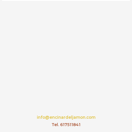
info@encinardeljamon.com
Tel. 617511841