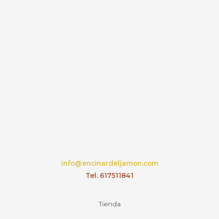
info@encinardeljamon.com
Tel. 617511841
Tienda