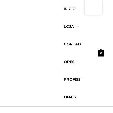
Saltar
Salchichón
INÍCIO
para
ibérico
o
bellota
conteúdo
100%
LOJA
natural
quantidade
CORTAD
0
ORES
PROFISSI
ONAIS
MENU