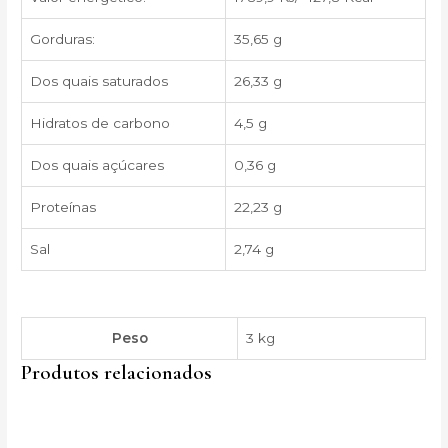
Gorduras:
35,65 g
Dos quais saturados
26,33 g
Hidratos de carbono
4,5 g
Dos quais açúcares
0,36 g
Proteínas
22,23 g
Sal
2,74 g
Peso
3 kg
Produtos relacionados