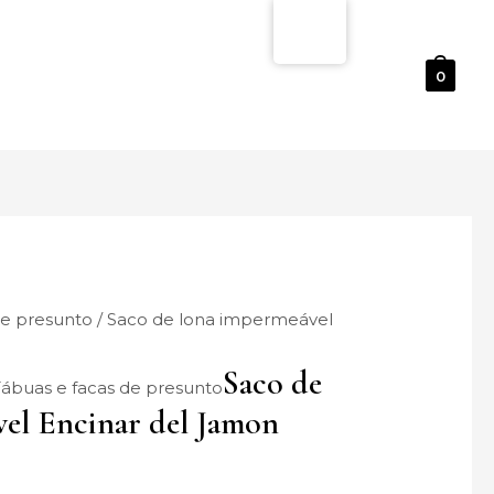
0
de presunto
/ Saco de lona impermeável
Saco de
Tábuas e facas de presunto
el Encinar del Jamon