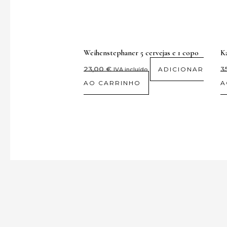
Weihenstephaner 5 cervejas e 1 copo
Ka
23,00
€
3
ADICIONAR
IVA incluído
AO CARRINHO
A