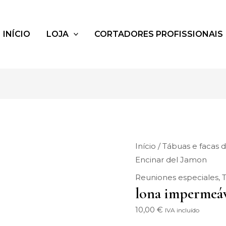
Bolso
de
loneta
INÍCIO
LOJA
CORTADORES PROFISSIONAIS
impermeable
Encinar
del
Jamon
quantidade
Início
/
Tábuas e facas 
Encinar del Jamon
Reuniones especiales
,
lona impermeáv
10,00
€
IVA incluído