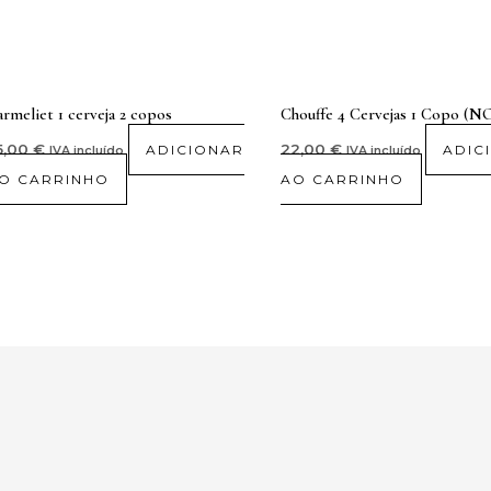
rmeliet 1 cerveja 2 copos
Chouffe 4 Cervejas 1 Copo (
5,00
€
22,00
€
ADICIONAR
ADIC
IVA incluído
IVA incluído
O CARRINHO
AO CARRINHO