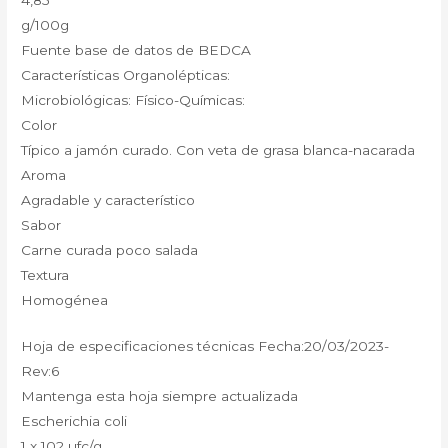
g/100g
Fuente base de datos de BEDCA
Características Organolépticas:
Microbiológicas: Físico-Químicas:
Color
Típico a jamón curado. Con veta de grasa blanca-nacarada
Aroma
Agradable y característico
Sabor
Carne curada poco salada
Textura
Homogénea
Hoja de especificaciones técnicas Fecha:20/03/2023-
Rev:6
Mantenga esta hoja siempre actualizada
Escherichia coli
1 x 102 ufc/g