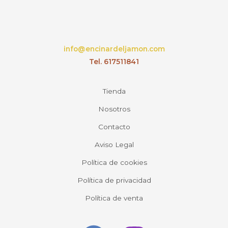
página
de
producto
info@encinardeljamon.com
Tel. 617511841
Tienda
Nosotros
Contacto
Aviso Legal
Política de cookies
Política de privacidad
Política de venta