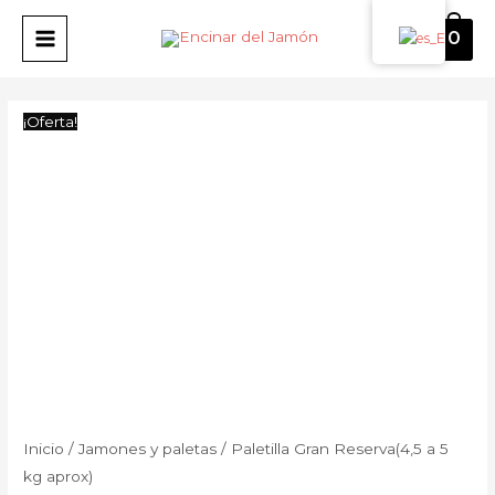
Ir
Paletilla
Rango
MAIN
0
al
Gran
de
MENU
contenido
Reserva(4,5
precios:
a
desde
¡Oferta!
5
50,00 €
kg
hasta
aprox)
85,00 €
cantidad
Inicio
/
Jamones y paletas
/ Paletilla Gran Reserva(4,5 a 5
kg aprox)