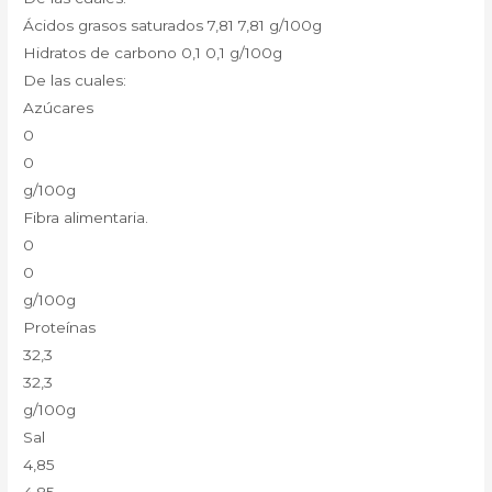
Ácidos grasos saturados 7,81 7,81 g/100g
Hidratos de carbono 0,1 0,1 g/100g
De las cuales:
Azúcares
0
0
g/100g
Fibra alimentaria.
0
0
g/100g
Proteínas
32,3
32,3
g/100g
Sal
4,85
4,85