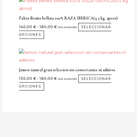
producto
precios:
pueden
desde
tiene
elegir
140,00 €
múltiples
hasta
en
Paleta Benito bellota 100% RAZA IBERICA(4.5 kg. aprox)
180,00 €
variantes.
la
140,00
€
-
180,00
€
SELECCIONAR
IVA incluido
Las
página
OPCIONES
opciones
de
se
producto
Rango
Este
pueden
de
producto
precios:
elegir
desde
tiene
en
Jamon natural gran seleccion sin conservantes ni aditivos
130,00 €
múltiples
hasta
la
130,00
€
-
180,00
€
SELECCIONAR
IVA incluido
180,00 €
variantes.
página
OPCIONES
Las
de
opciones
producto
se
pueden
elegir
en
la