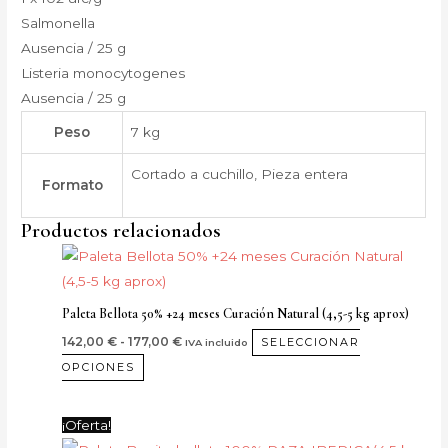
Salmonella
Ausencia / 25 g
Listeria monocytogenes
Ausencia / 25 g
Peso
7 kg
Cortado a cuchillo, Pieza entera
Formato
Productos relacionados
Rango
Este
de
producto
precios:
desde
tiene
Paleta Bellota 50% +24 meses Curación Natural (4,5-5 kg aprox)
142,00 €
múltiples
hasta
142,00
€
-
177,00
€
SELECCIONAR
IVA incluido
177,00 €
variantes.
OPCIONES
Las
opciones
Rango
Este
¡Oferta!
se
de