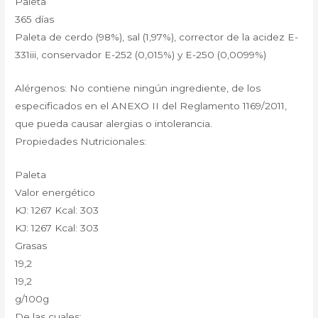
Paleta
365 días
Paleta de cerdo (98%), sal (1,97%), corrector de la acidez E-
331iii, conservador E-252 (0,015%) y E-250 (0,0099%)
Alérgenos: No contiene ningún ingrediente, de los
especificados en el ANEXO II del Reglamento 1169/2011,
que pueda causar alergias o intolerancia.
Propiedades Nutricionales:
Paleta
Valor energético
KJ: 1267 Kcal: 303
KJ: 1267 Kcal: 303
Grasas
19,2
19,2
g/100g
De las cuales: