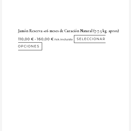
elegir
en
la
página
Jamón Reserva +16 meses de Curación Natural (7-7.5 kg. aprox)
de
110,00
€
-
160,00
€
SELECCIONAR
IVA incluido
producto
OPCIONES
Rango
Este
de
producto
precios:
desde
tiene
115,00 €
múltiples
hasta
165,00 €
variantes.
Las
opciones
se
pueden
elegir