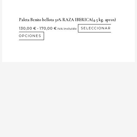
en
la
página
Paleta Benito bellota 50% RAZA IBERICA(4.5 kg. aprox)
de
130,00
€
-
170,00
€
SELECCIONAR
IVA incluido
producto
OPCIONES