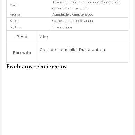
Típico a jamón ibérico curado. Con veta de
Color
grasa blanca-nacarada
Aroma
Agradable y característico
Sabor
Carne curada poco salada
Textura
Homogénea
Peso
7 kg
Cortado a cuchillo, Pieza entera
Formato
Productos relacionados
Rango
Este
de
producto
precios:
desde
tiene
110,00 €
múltiples
hasta
160,00 €
variantes.
Las
opciones
se
pueden