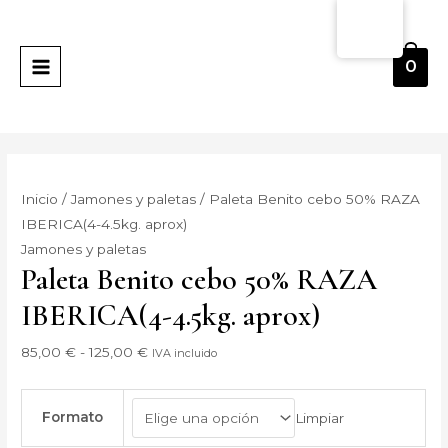
Ir
Paleta
Rango
MAIN
al
Benito
de
MENU
contenido
cebo
precios:
0
50%
desde
RAZA
85,00 €
IBERICA(4-
hasta
4.5kg.
125,00 €
aprox)
Inicio
/
Jamones y paletas
/ Paleta Benito cebo 50% RAZA
cantidad
IBERICA(4-4.5kg. aprox)
Jamones y paletas
Paleta Benito cebo 50% RAZA
IBERICA(4-4.5kg. aprox)
85,00
€
-
125,00
€
IVA incluido
Formato
Limpiar