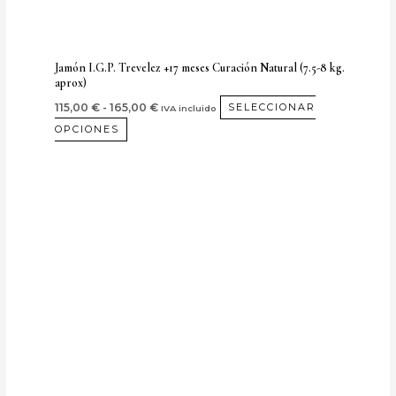
en
la
página
Jamón I.G.P. Trevelez +17 meses Curación Natural (7.5-8 kg.
aprox)
de
producto
115,00
€
-
165,00
€
SELECCIONAR
IVA incluido
OPCIONES
Rango
Este
de
producto
precios:
desde
tiene
130,00 €
múltiples
hasta
170,00 €
variantes.
Las
opciones
se
pueden
elegir