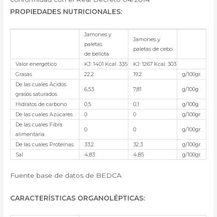
PROPIEDADES NUTRICIONALES:
Jamones y
Jamones y
paletas
paletas de cebo
de bellota
Valor energético
KJ: 1401 Kcal: 335
KJ: 1267 Kcal: 303
Grasas
22,2
19,2
g/100gr.
De las cuales Ácidos
6,53
7,81
g/100g
grasos saturados
Hidratos de carbono
0,5
0,1
g/100g
De las cuales Azúcares
0
0
g/100gr.
De las cuales Fibra
0
0
g/100gr.
alimentaria.
De las cuales Proteínas
33,2
32,3
g/100gr.
Sal
4,83
4,85
g/100gr.
Fuente base de datos de BEDCA
CARACTERÍSTICAS ORGANOLÉPTICAS
: