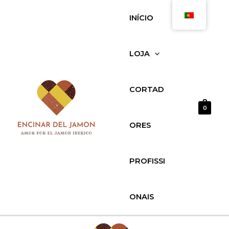
Saltar
Queso
INÍCIO
para
de
o
Cabra
conteúdo
al
LOJA
Tomillo
600gr
quantidade
CORTAD
0
ORES
PROFISSI
ONAIS
MENU