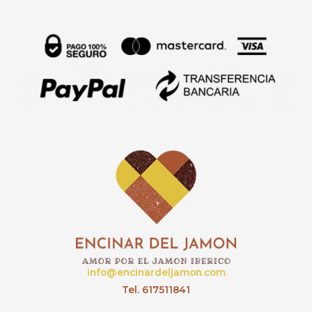
info@encinardeljamon.com
Tel. 617511841