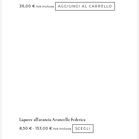
36,00
€
AGGIUNGI AL CARRELLO
IVA inclusa
Fascia
Questo
di
prodotto
prezzo:
da
ha
8,50 €
più
a
153,00 €
varianti.
Le
opzioni
possono
essere
scelte
nella
pagina
del
Liquore all'arancia Arancello Federica
prodotto
8,50
€
-
153,00
€
SCEGLI
IVA inclusa