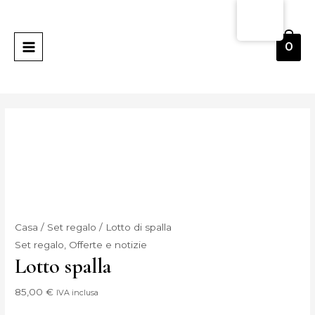
Vai
Quantità
MENU
al
Paletilla
PRINCIPALE
contenuto
Lote
0
Casa
/
Set regalo
/ Lotto di spalla
Set regalo
,
Offerte e notizie
Lotto spalla
85,00
€
IVA inclusa