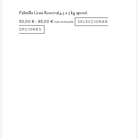
página
de
Paletilla Gran Reserva(4,5 a 5 kg aprox)
producto
50,00
€
-
85,00
€
SELECCIONAR
IVA incluido
OPCIONES