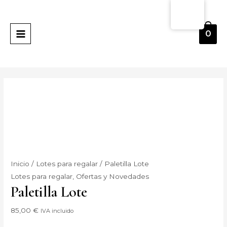
Ir
Paletilla
MAIN
al
Lote
MENU
contenido
cantidad
0
Inicio
/
Lotes para regalar
/ Paletilla Lote
Lotes para regalar
,
Ofertas y Novedades
Paletilla Lote
85,00
€
IVA incluido