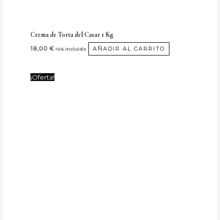
Crema de Torta del Casar 1 Kg
18,00
€
AÑADIR AL CARRITO
IVA incluido
Rango
Este
¡Oferta!
de
producto
precios:
desde
tiene
50,00 €
múltiples
hasta
85,00 €
variantes.
Las
opciones
se
pueden
elegir
en
la