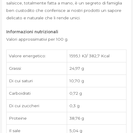
salsicce, totalmente fatta a mano, è un segreto di famiglia
ben custodito che conferisce ai nostri prodotti un sapore
delicato e naturale che li rende unici.
Informazioni nutrizionali
Valori approssimativi per 100 g.
Valore energetico:
1595,1 KJ/ 382,7 Kcal
Grassi:
24,97 g
Di cui saturi
10,70 g
Carboidrati
0,72 g
Di cui zuccheri
0,3 g
Proteine
38,76 g
Il sale
5,04 g