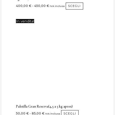
400,00
€
-
450,00
€
SCEGLI
IVA inclusa
Fascia
Questo
In vendita!
di
prodotto
prezzo:
da
ha
50,00 €
più
a
85,00 €
varianti.
Le
opzioni
possono
essere
scelte
nella
pagina
del
prodotto
Paletilla Gran Reserva(4,5 a 5 kg aprox)
50,00
€
-
85,00
€
SCEGLI
IVA inclusa