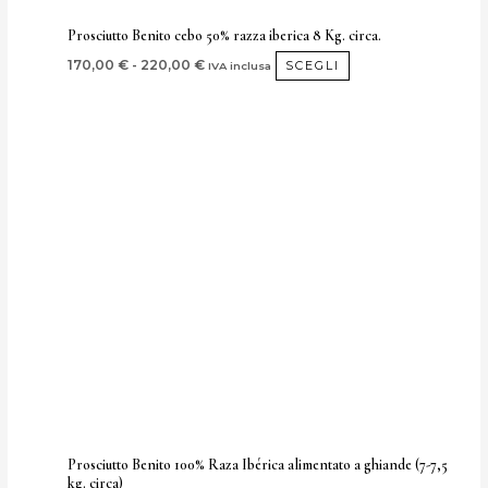
del
Prosciutto Benito cebo 50% razza iberica 8 Kg. circa.
prodotto
170,00
€
-
220,00
€
SCEGLI
IVA inclusa
Fascia
Questo
di
prodotto
prezzo:
da
ha
400,00 €
più
a
450,00 €
varianti.
Le
opzioni
possono
essere
scelte
nella
pagina
del
Prosciutto Benito 100% Raza Ibérica alimentato a ghiande (7-7,5
kg. circa)
prodotto