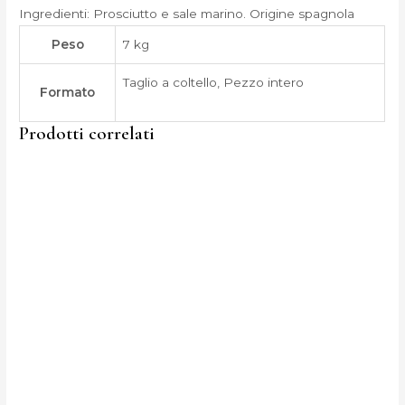
Ingredienti: Prosciutto e sale marino. Origine spagnola
Peso
7 kg
Taglio a coltello, Pezzo intero
Formato
Prodotti correlati
Fascia
Questo
di
prodotto
prezzo:
da
ha
170,00 €
più
a
220,00 €
varianti.
Le
opzioni
possono
essere
scelte
nella
pagina