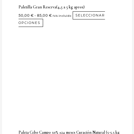
de
Paletilla Gran Reserva(4,5 a 5 kg aprox)
producto
50,00
€
-
85,00
€
SELECCIONAR
IVA incluido
OPCIONES
Rango
Este
de
producto
precios:
desde
tiene
132,00 €
múltiples
hasta
167,00 €
variantes.
Las
opciones
se
pueden
elegir
en
la
página
Paleta Cebo Campo 50% +24 meses Curación Natural (5-5.5 kg