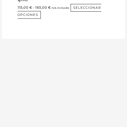
producto
115,00
€
-
165,00
€
SELECCIONAR
IVA incluido
OPCIONES