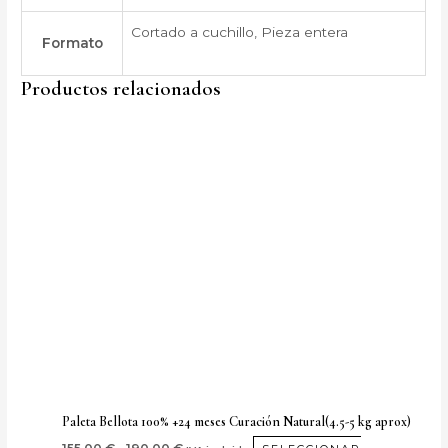
Cortado a cuchillo, Pieza entera
Formato
Productos relacionados
Rango
Este
de
producto
precios:
desde
tiene
155,00 €
múltiples
hasta
190,00 €
variantes.
Las
opciones
se
pueden
elegir
en
la
página
Paleta Bellota 100% +24 meses Curación Natural(4.5-5 kg aprox)
de