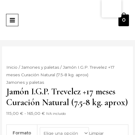
Ir
Jamón
Rango
MAIN
al
I.G.P.
de
MENU
contenido
Trevelez
precios:
0
+17
desde
meses
115,00 €
Curación
hasta
Natural
165,00 €
(7.5-
8
Inicio
/
Jamones y paletas
/ Jamón I.G.P. Trevelez +17
kg.
meses Curación Natural (7.5-8 kg. aprox)
aprox)
Jamones y paletas
cantidad
Jamón I.G.P. Trevelez +17 meses
Curación Natural (7.5-8 kg. aprox)
115,00
€
-
165,00
€
IVA incluido
Formato
Limpiar