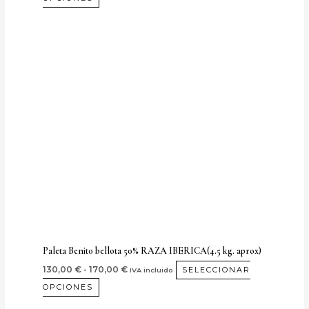
Rango
Este
de
producto
precios:
desde
tiene
130,00 €
múltiples
hasta
170,00 €
variantes.
Las
opciones
se
pueden
elegir
en
la
página
Paleta Benito bellota 50% RAZA IBERICA(4.5 kg. aprox)
de
130,00
€
-
170,00
€
SELECCIONAR
IVA incluido
producto
OPCIONES