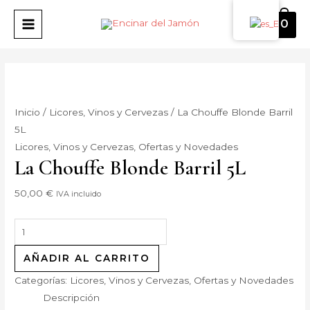
Ir
La
MAIN
0
al
Chouffe
MENU
contenido
Blonde
Barril
5L
cantidad
Inicio
/
Licores, Vinos y Cervezas
/ La Chouffe Blonde Barril
5L
Licores, Vinos y Cervezas
,
Ofertas y Novedades
La Chouffe Blonde Barril 5L
50,00
€
IVA incluido
AÑADIR AL CARRITO
Categorías:
Licores, Vinos y Cervezas
,
Ofertas y Novedades
Descripción