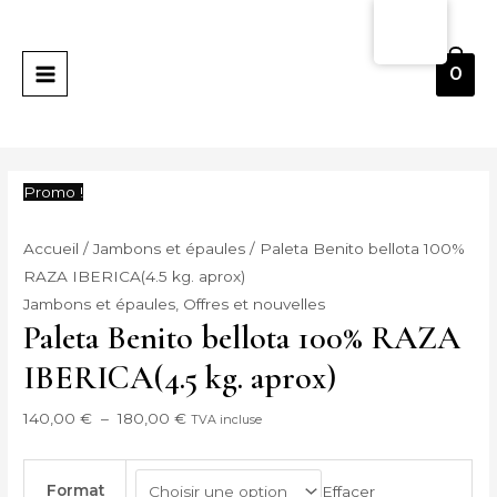
Skip
quantité
Plage
MENU
to
de
de
PRINCIPAL
content
Paleta
prix :
0
Benito
140,00 €
bellota
à
100%
180,00 €
RAZA
Promo !
IBERICA(4.5
kg.
Accueil
/
Jambons et épaules
/ Paleta Benito bellota 100%
aprox)
RAZA IBERICA(4.5 kg. aprox)
Jambons et épaules
,
Offres et nouvelles
Paleta Benito bellota 100% RAZA
IBERICA(4.5 kg. aprox)
140,00
€
–
180,00
€
TVA incluse
Format
Effacer