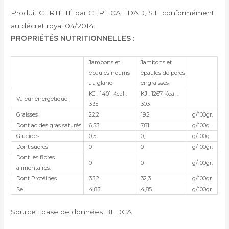
Produit CERTIFIÉ par CERTICALIDAD, S.L. conformément
au décret royal 04/2014.
PROPRIÉTÉS NUTRITIONNELLES :
Jambons et
Jambons et
épaules nourris
épaules de porcs
au gland
engraissés
KJ : 1401 Kcal :
KJ : 1267 Kcal :
Valeur énergétique
335
303
Graisses
22,2
19,2
g/100gr.
Dont acides gras saturés
6,53
7,81
g/100g
Glucides
0,5
0,1
g/100g
Dont sucres
0
0
g/100gr.
Dont les fibres
0
0
g/100gr.
alimentaires.
Dont Protéines
33,2
32,3
g/100gr.
Sel
4,83
4,85
g/100gr.
Source : base de données BEDCA