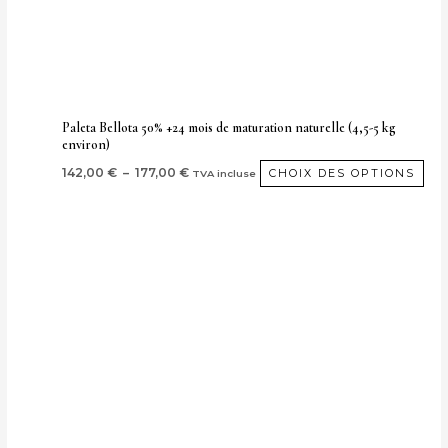
êtr
cho
sur
la
pa
Paleta Bellota 50% +24 mois de maturation naturelle (4,5-5 kg
environ)
de
pro
142,00
€
–
177,00
€
CHOIX DES OPTIONS
TVA incluse
Plage
Ce
de
prod
prix :
75,00 €
a
à
plus
110,00 €
vari
Les
opti
peu
être