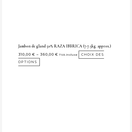
peuvent
être
choisies
sur
la
page
Jambon de gland 50% RAZA IBERICA (7-7.5kg. approx.)
de
310,00
€
–
360,00
€
CHOIX DES
TVA incluse
produit
OPTIONS
Plage
Ce
de
pro
prix :
142,00 €
a
à
plu
177,00 €
var
Les
opt
peu