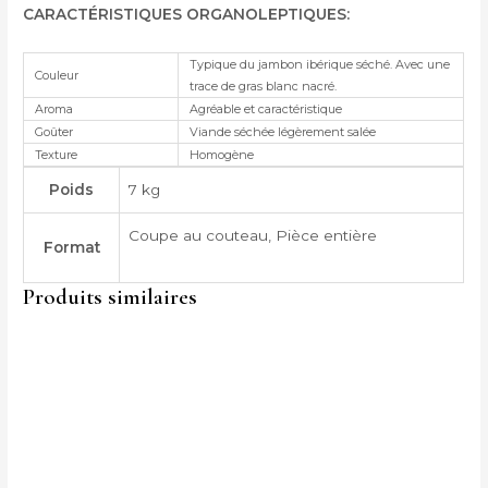
CARACTÉRISTIQUES ORGANOLEPTIQUES
:
Typique du jambon ibérique séché. Avec une
Couleur
trace de gras blanc nacré.
Aroma
Agréable et caractéristique
Goûter
Viande séchée légèrement salée
Texture
Homogène
Poids
7 kg
Coupe au couteau, Pièce entière
Format
Produits similaires
Plage
Ce
de
produit
prix :
310,00 €
a
à
plusieurs
360,00 €
variantes.
Les
options