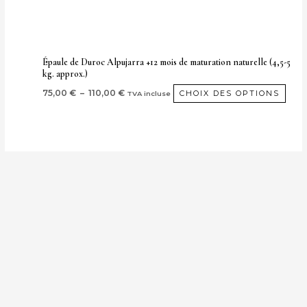
choi
sur
la
pag
Épaule de Duroc Alpujarra +12 mois de maturation naturelle (4,5-5
kg. approx.)
de
prod
75,00
€
–
110,00
€
CHOIX DES OPTIONS
TVA incluse