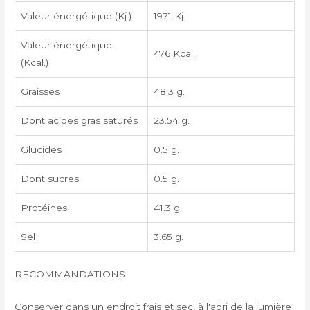
Valeur énergétique (Kj.)
1971 Kj.
Valeur énergétique
476 Kcal.
(Kcal.)
Graisses
48.3 g.
Dont acides gras saturés
23.54 g.
Glucides
0.5 g.
Dont sucres
0.5 g.
Protéines
41.3 g.
Sel
3.65 g.
RECOMMANDATIONS
Conserver dans un endroit frais et sec, à l'abri de la lumière