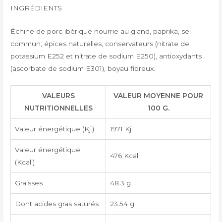
INGRÉDIENTS
Échine de porc ibérique nourrie au gland, paprika, sel
commun, épices naturelles, conservateurs (nitrate de
potassium E252 et nitrate de sodium E250), antioxydants
(ascorbate de sodium E301), boyau fibreux.
VALEURS
VALEUR MOYENNE POUR
NUTRITIONNELLES
100 G.
Valeur énergétique (Kj.)
1971 Kj.
Valeur énergétique
476 Kcal.
(Kcal.)
Graisses
48.3 g.
Dont acides gras saturés
23.54 g.