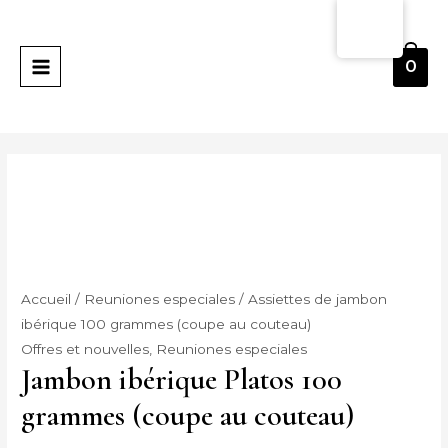
Skip
quantité
Plage
MENU
to
de
de
PRINCIPAL
content
Jamón
prix :
0
Ibérico
9,00 €
Platos
à
100
16,00 €
gramos
(Cortado
a
cuchillo)
Accueil
/
Reuniones especiales
/ Assiettes de jambon
ibérique 100 grammes (coupe au couteau)
Offres et nouvelles
,
Reuniones especiales
Jambon ibérique Platos 100
grammes (coupe au couteau)