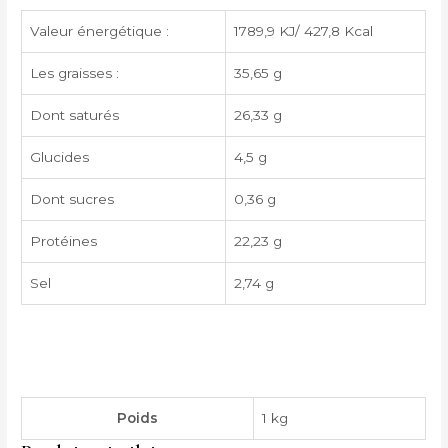
Valeur énergétique :
1789,9 KJ/ 427,8 Kcal
Les graisses :
35,65 g
Dont saturés
26,33 g
Glucides
4,5 g
Dont sucres
0,36 g
Protéines
22,23 g
Sel
2,74 g
Poids
1 kg