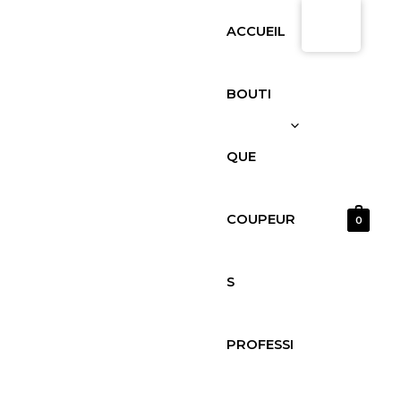
Skip
quantité
ACCUEIL
to
de
content
Chorizo
vela
BOUTI
ibérico
bellota
QUE
COUPEUR
0
S
PROFESSI