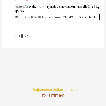
êtr
115,00 €
a
Jambon Trevelez I.G.P. +17 mois de maturation naturelle (7,5-8 kg.
à
cho
approx.)
plus
165,00 €
sur
vari
115,00
€
–
165,00
€
CHOIX DES OPTIONS
TVA incluse
la
Les
pa
opt
de
peu
←
1
2
3
4
→
pro
êtr
choi
sur
la
pag
de
pro
info@encinardeljamon.com
Tél. 617511841