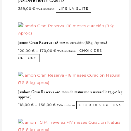
JAMON EVENTS. CAMPO
page
359,00
€
de
LIRE LA SUITE
TVA incluse
produit
Plage
Ce
de
produit
prix :
120,00 €
a
Jamón Gran Reserva +18 meses curación (8Kg. Aprox.)
à
plusieurs
170,00 €
120,00
€
–
170,00
€
CHOIX DES
TVA incluse
variantes.
OPTIONS
Les
options
Plage
Ce
peuvent
de
pro
prix :
être
118,00 €
a
choisies
Jambon Gran Reserva +18 mois de maturation naturelle (7,5-8 kg.
à
approx.)
plu
168,00 €
sur
var
118,00
€
–
168,00
€
CHOIX DES OPTIONS
TVA incluse
la
Le
page
opt
de
Plage
Ce
de
pe
produit
pro
prix :