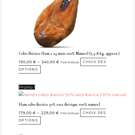
options
peuvent
être
choisies
sur
la
page
Cebo Ibérico Ham + 24 mois 100% Naturel (7,5-8 kg. approx.)
de
190,00
€
–
240,00
€
CHOIX DES
TVA incluse
produit
OPTIONS
Plage
Ce
Promo !
de
produit
prix :
179,00 €
a
Ham cebo iberico 50% race ibérique 100% naturel
à
plusieurs
229,00 €
179,00
€
–
229,00
€
CHOIX DES
TVA incluse
variantes.
OPTIONS
Les
options