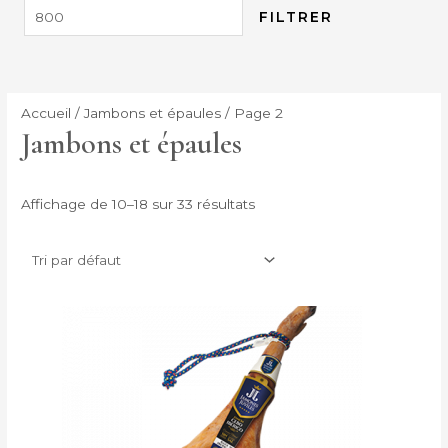
FILTRER
Accueil
/
Jambons et épaules
/ Page 2
Jambons et épaules
Affichage de 10–18 sur 33 résultats
Plage
Ce
de
produit
prix :
190,00 €
a
à
plusieurs
240,00 €
variantes.
Les