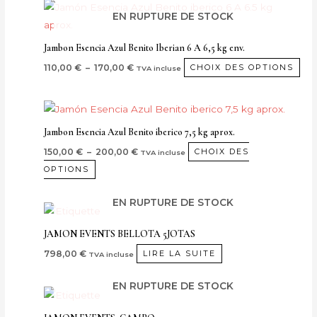
Plage
Ce
peuvent
de
EN RUPTURE DE STOCK
pro
prix :
être
110,00 €
a
choisies
Jambon Esencia Azul Benito Iberian 6 A 6,5 kg env.
à
plu
170,00 €
sur
110,00
€
–
170,00
€
CHOIX DES OPTIONS
TVA incluse
var
la
Les
page
Plage
Ce
opt
de
de
produit
prix :
peu
Jambon Esencia Azul Benito iberico 7,5 kg aprox.
produit
150,00 €
a
êtr
à
150,00
€
–
200,00
€
CHOIX DES
TVA incluse
plusieurs
200,00 €
cho
OPTIONS
variantes.
sur
Les
la
EN RUPTURE DE STOCK
options
pa
peuvent
JAMON EVENTS BELLOTA 5JOTAS
de
être
798,00
€
pro
LIRE LA SUITE
TVA incluse
choisies
sur
EN RUPTURE DE STOCK
la